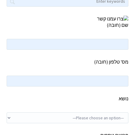
שם (חובה)
מס' טלפון (חובה)
נושא