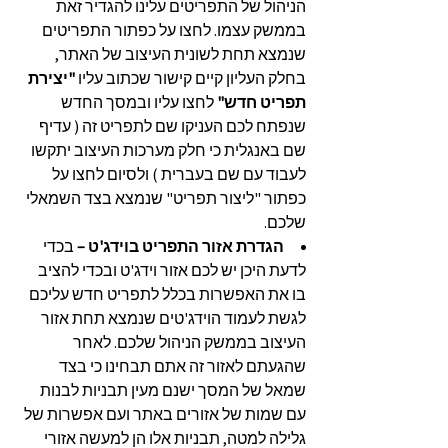
הניהול של התפריטים עלינו להגדיר זאת
בממשק עצמו. לחצו על כפתור התפריטים
שנמצא תחת לשונית העיצוב של האתר,
בחלק העליון קיים קישור שכתוב עליו
"יצירת
תפריט חדש"
לחצו עליו ובמסך החדש
שנפתח לכם העניקו שם לתפריט זה ( עדיף
שם באנגלית כי חלק מערכות העיצוב יתקשו
לעבוד עם שם בעברית ) ולסיום לחצו על
כפתור "ליצור תפריט" שנמצא בצד השמאלי
שלכם.
הגדרת אזור התפריט בוידג'ט –
בכדי
לדעת היכן יש לכם אזור וידג'ט ובכדי להציב
בו את האפשרות בכלל לתפריט חדש עליכם
לגשת לעמוד הוידג'טים שנמצא תחת אזור
העיצוב בממשק הניהול שלכם. לאחר
שהגעתם לאזור זה אתם תבחינו כי בצד
שמאל של המסך ישנם מעין תבניות לבנות
עם שמות של אזורים באתר ועם אפשרות של
גלילה למטה, תבניות אלו הן למעשה אזורי