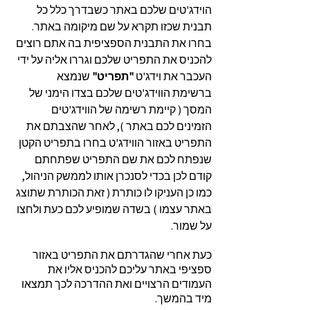
הוידג'טים שלכם באתר כשבדרך כלל כל
תבנית שכזו תקרא על שם מיקומה באתר.
בחרו את התבנית הספציפית בה אתם רוצים
להכניס את התפריט שלכם וגררו אליה על ידי
העכבר את וידג'ט
"תפריט"
שנמצא
ברשימת הווידג'טים שלכם בצדו הימני של
המסך ( קיימת רשימה של הווידג'טים
הזמינים לכם באתר ), לאחר שהצבתם את
התפריט באזור הווידג'ט בחרו בתפריט הקטן
שנפתח לכם את שם התפריט שפתחתם
קודם לכן בכדי לסנכרן אותו לממשק הניהול,
כמו כן העניקו לו כותרת ( זאת הכותרת שתוצג
באתר עצמו ) בשדה שמופיע לכם כעת ולחצו
על שמור.
כעת אחרי שהגדרתם את התפריט באזור
ספציפי באתר עליכם להכניס אליו את
העמודים הרצויים ואת ההדרכה לכך תמצאו
מיד בהמשך.