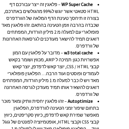
WP Super Cache
– פלאגין זה ייצר עבורכם דף
HTML סטאטי אשר יוגש ל99% מהגולשים באתרכם,
בצורה זו תיחסך טעינת הדף המלאה של הוורדפרס
שכבדה בהרבה וזמן הטעינה בהתאם. זהו פלאגין מאד
פופולארי עם למעלה מ 2 מיליון הורדות, המפתחים
דואגים תמיד להישאר מעודכנים לגרסאות האחרונות
של וורדפרס.
w3 total cache
– מדובר על פלאגין עם המון
אפשרויות כגון: תמיכה ל AMP, מכווץ ושומר בקאש
קבצי CSS / HTML, יוצר קאש לדפדפן, יוצר קאש
לעמודים ופוסטים ועוד הרבה… הפלאגין פופולארי
מאד ויש לו כבר למעלה מ 1 מיליון הורדות, המפתחים
דואגים להשאיר אותו תמיד מעודכן לגרסה האחרונה
של וורדפרס.
Autoptimize
– זהו פלאגין יחסית וותיק ומאד מוכר
בתחום שיפור זמני הטעינה לוורדפרס, הפלאגין
מאפשר שמירת קאש לדפדפן, כיווץ סקריפטים, כיווץ
קבצי CSS וקבצי HTML, אופטמיזציה לפונטים של גוגל
ועוד… הפלאגין פופולארי מאד ויש לו למעלה מ 1