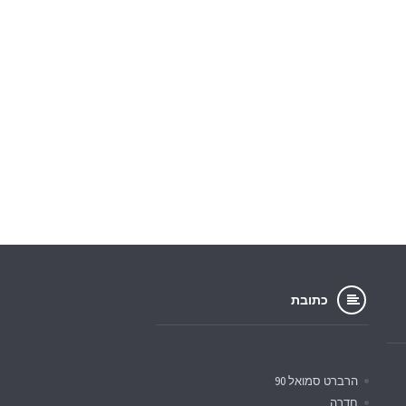
כתובת
הרברט סמואל 90
חדרה