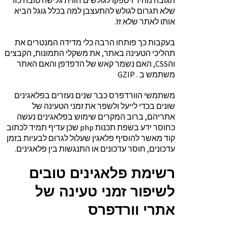
תגובה מהיר ויספקו לגולשים חווית גלישה טובה כזו
שלא תגרום לגולש להתעצבן למה בכלל גוגל הביא
אותו לאתר שלא זז.
בעקבות כך פותחו הרבה כלי מדידה המנטרים את
תהליכי הטעינה באתר, את משקלי התמונות, הקבצים
והCSS, האם נשמר קאש של הדפדפן והאם האתר
משתמש ב . GZIP
משתמשי הוורדפרס כבר שנים נעזרים בפלאגינים
שונים בכדי לייעל ולשפר את זמני הטעינה של
אתריהם, ברוב המקרים שימוש בפלאגינים נעשה
כחוסר ידע בשפת תכנות php שכן עדיף תמיד לכתוב
קוד מאשר להוסיף פלאגין שעלול לגרום לבעיות בזמן
עדכונים, חוסר עדכונים או התנגשות בין פלאגינים.
רשימת פלאגינים טובים
לשיפור זמני טעינה של
אתרי וורדפרס