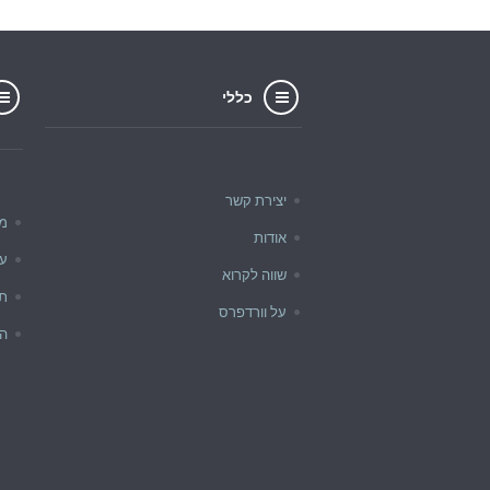
כללי
יצירת קשר
מד
אודות
ער
שווה לקרוא
תו
על וורדפרס
הי