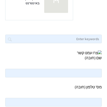
באינטרנט
שם (חובה)
מס' טלפון (חובה)