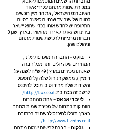
מחברות הרשמים המוסמכות לעסוק
במכירת שמות מתחם על ידי איגוד
האינטרנט הישראלי, את הדומיין רוכשים
לטווח של שנה עד שנתיים כאשר בסיום
התקופה יש לחדש אותו בכדי שהוא יישאר
בידינו ושהאתר לא ירד מהאוויר. בארץ ישנן 3
חברות מרכזיות לרכישת שמות מתחם
וניהולם שהן:
בוקס –
החברה המועדפת עלינו,
המחירים שלה זולים יותר מכל חברה
שאנחנו מכירים בארץ ( 49 ש"ח לשנה על
דומיין ), ממשק הניהול שלה קל לתפעול
והשירות שלה מהיר וטוב. תוכלו להיכנס
לרשם זה בכתובת:
http://box.co.il/
לייב די אנ אס –
אחת מהחברות
הוותיקות בתחום של מכירת שמות מתחם
בארץ. תוכלו להיכנס לרשם זה בכתובת:
http://www.livedns.co.il/
גלקום –
חברה לרישום שמות מתחם