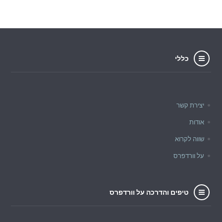
כללי
יצירת קשר
אודות
שווה לקרוא
על וורדפרס
טיפים והדרכה על וורדפרס