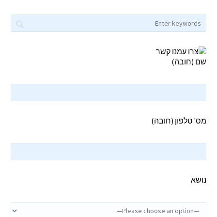
שם (חובה)
מס' טלפון (חובה)
נושא