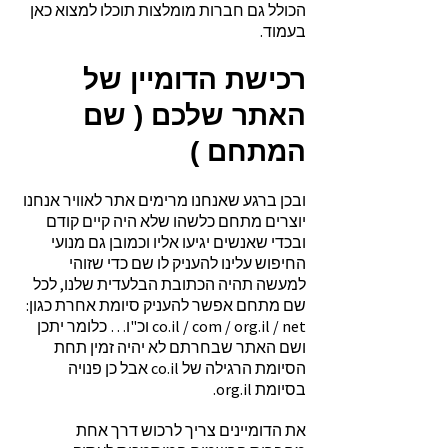
הכולל גם חברות מומלצות תוכלו למצוא כאן
בעמוד.
רכישת הדומיין של
האתר שלכם ( שם
המתחם )
ובכן ברגע שאנחנו מרימים אתר לאוויר אנחנו
יוצרים מתחם כלשהו שלא היה קיים קודם
ובכדי שאנשים יגיעו אליו וכמובן גם מנועי
החיפוש עלינו להעניק לו שם כדי שזוהי
למעשה תהיה הכתובת הבלעדית שלנו, לכל
שם מתחם אפשר להעניק סיומת אחרת כגון:
co.il / com / org.il / net וכ"ו… כלומר יתכן
ושם האתר שבחרתם לא יהיה זמין תחת
הסיומת הרגילה של co.il אבל כן פנויה
בסיומת org.il.
את הדומיינים צריך לרכוש דרך אחת