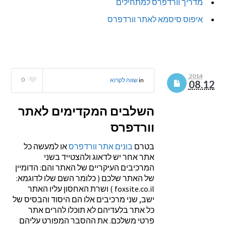
מדריך וורדפרס למתחילים
איפוס סיסמא לאתר וורדפרס
2014
0
in
שווה לקרוא
08.12
השלבים המקדימים לאתר
וורדפרס
בטרם
בונים אתר וורדפרס
או למעשה כל
אתר אחר יש לדאוג ולהצטייד בשני
המרכיבים העיקריים של האתר והם: הדומיין
של האתר שלכם ( כלומר השם שלו לדוגמא:
foxsite.co.il ) ושרת האחסון עליו האתר
ישב, שני מרכיבים אלו הם היסוד והבסיס של
כל אתר בלעדיהם לא תוכלו להרים אתר
פרטי משלכם. את ההסבר המפורט עליהם